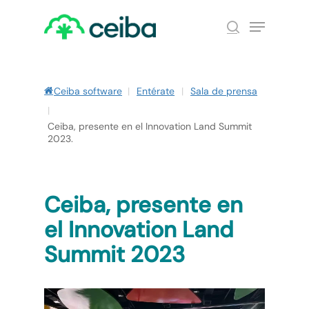
Skip
Menu
to
search
main
Close
content
Menu
Ceiba software
|
Entérate
|
Sala de prensa
|
Ceiba, presente en el Innovation Land Summit
2023.
Ceiba, presente en
el Innovation Land
Summit 2023