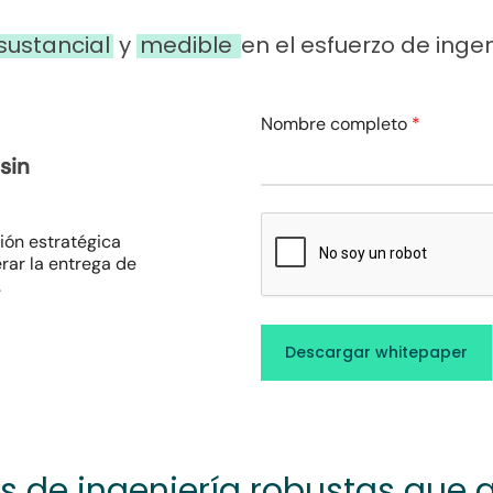
sustancial
y
medible
en el esfuerzo de inge
Nombre completo
*
sin
ión estratégica
rar la entrega de
.
s de ingeniería robustas que 