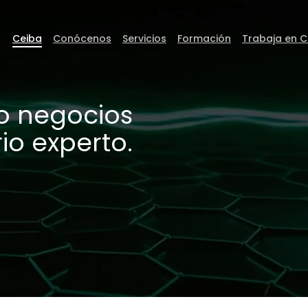
Ceiba
Conócenos
Servicios
Formación
Trabaja en C
o negocios
io experto.
ceibaDEVFEST
Go to Ceiba