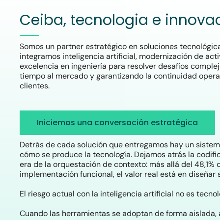
Ceiba, tecnologia e innova
Somos un partner estratégico en soluciones tecnológic
integramos inteligencia artificial, modernización de acti
excelencia en ingeniería para resolver desafíos complej
tiempo al mercado y garantizando la continuidad opera
clientes.
Iniciemos una conversación estratégica
Detrás de cada solución que entregamos hay un sistema
cómo se produce la tecnología. Dejamos atrás la codific
era de la orquestación de contexto: más allá del 48,1%
implementación funcional, el valor real está en diseñar 
El riesgo actual con la inteligencia artificial no es tecno
Hit enter to search or ESC to close
Cuando las herramientas se adoptan de forma aislada,