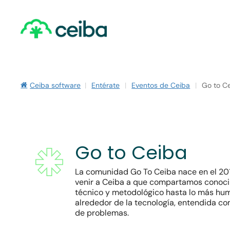
Skip
to
main
content
Ceiba software
|
Entérate
|
Eventos de Ceiba
|
Go to C
Go to Ceiba
La comunidad Go To Ceiba nace en el 2013
venir a Ceiba a que compartamos conoci
técnico y metodológico hasta lo más hu
alrededor de la tecnología, entendida co
Hit enter to search or ESC to close
de problemas.