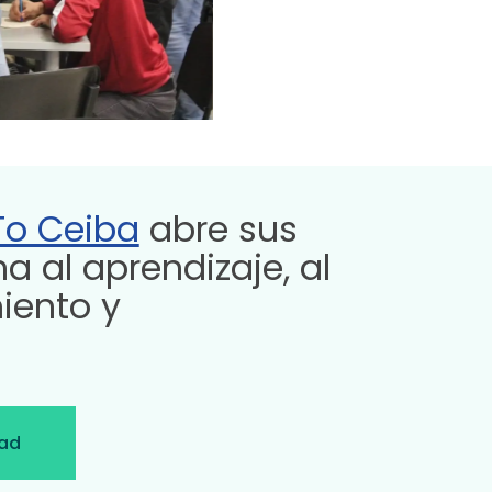
To Ceiba
abre sus
a al aprendizaje, al
iento y
dad