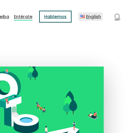
sear
eiba
Entérate
Hablemos
English