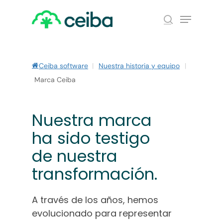
Skip
Menu
to
search
main
Close
content
Menu
Ceiba software
|
Nuestra historia y equipo
|
Marca Ceiba
Nuestra marca
ha sido testigo
de nuestra
transformación.
A través de los años, hemos
evolucionado para representar