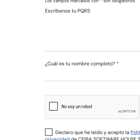
Los campos marcados con
*
son obligatorios
Escríbenos tu PQRS
¿Cuál es tu nombre completo?
*
Declaro que he leído y acepto la
Pol
privacidad
de CEIBA SOFTWARE HOUSE S.A.S