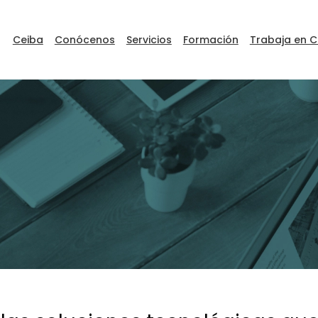
Ceiba
Conócenos
Servicios
Formación
Trabaja en C
ceibaDEVFEST
Go to Ceiba