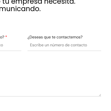
 tu empresa necesita.
omunicando.
co?
*
¿Deseas que te contactemos?