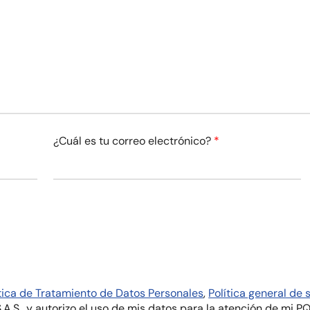
¿Cuál es tu correo electrónico?
*
ítica de Tratamiento de Datos Personales
,
Política general de 
., y autorizo el uso de mis datos para la atención de mi PQR