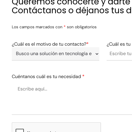
Queremos conocerte y darte 
Contáctanos o déjanos tus 
Hit enter to search or ESC to close
Los campos marcados con
*
son obligatorios
¿Cuál es el motivo de tu contacto?
*
¿Cuál es t
Cuéntanos cuál es tu necesidad
*