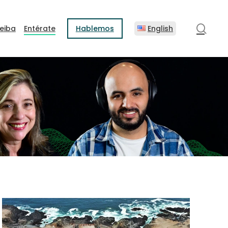
sear
eiba
Entérate
Hablemos
English