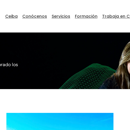
Ceiba
Conócenos
Servicios
Formación
Trabaja en C
orado los
ceibaDEVFEST
Go to Ceiba