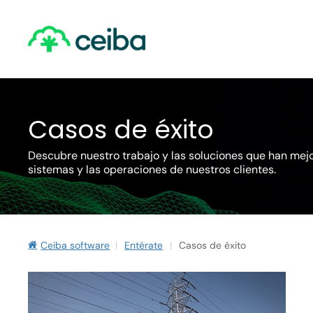
Skip
to
main
content
Casos de éxito
Descubre nuestro trabajo y las soluciones que han mej
sistemas y las operaciones de nuestros clientes.
Ceiba software
|
Entérate
|
Casos de éxito