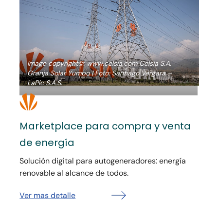
Image copyright©: www.celsia.com Celsia S.A.
Granja Solar Yumbo | Foto: Santiago Vergara –
LaPic S.A.S.
Marketplace para compra y venta
de energía
Solución digital para autogeneradores: energía
renovable al alcance de todos.
Hit enter to search or ESC to close
Ver mas detalle