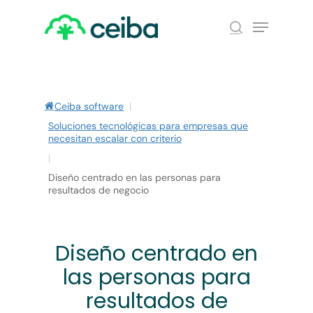
Skip
Menu
to
search
main
Close
content
Menu
Ceiba software
|
Soluciones tecnológicas para empresas que
necesitan escalar con criterio
|
Diseño centrado en las personas para
resultados de negocio
Diseño centrado en
las personas para
resultados de