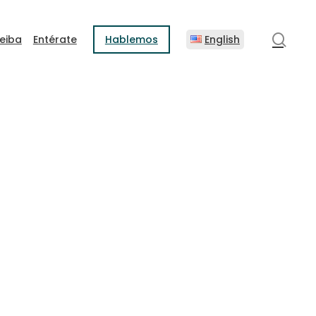
sear
eiba
Entérate
Hablemos
English