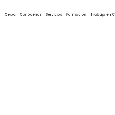
Ceiba
Conócenos
Servicios
Formación
Trabaja en C
ceibaDEVFEST
Go to Ceiba