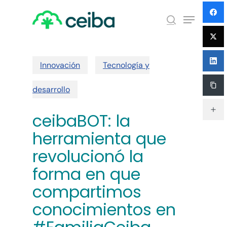
Skip
Menu
to
search
main
Close
content
Menu
Innovación
Tecnología y
desarrollo
ceibaBOT: la
herramienta que
revolucionó la
forma en que
compartimos
conocimientos en