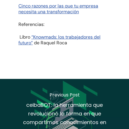
Cinco razones por las que tu empresa
necesita una transformación
Referencias:
Libro
“Knowmads: los trabajadores del
futuro”
de Raquel Roca
Previous Post
ceibaBOT: la herramienta que
revolucionó la forma en que
compartimos conocimientos en