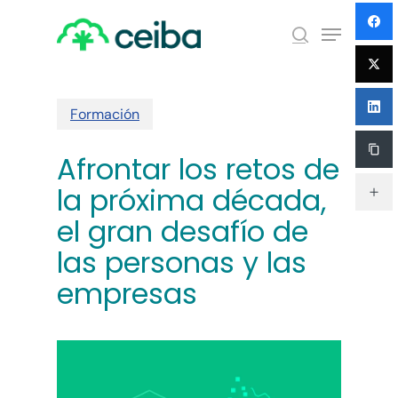
Skip
Menu
to
search
main
Close
content
Menu
Formación
Afrontar los retos de
la próxima década,
el gran desafío de
las personas y las
empresas