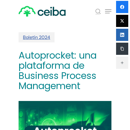
Skip
Menu
to
search
main
Close
content
Menu
Boletín 2024
Autoprocket: una
plataforma de
Business Process
Management