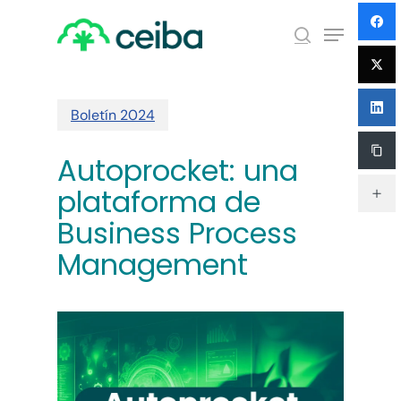
Skip
Menu
to
search
main
Close
content
Menu
Boletín 2024
Autoprocket: una
plataforma de
Business Process
Management