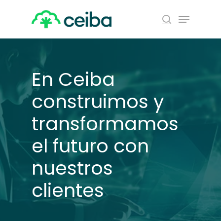
Skip
Menu
to
search
main
Close
content
Menu
En Ceiba
construimos y
transformamos
el futuro con
nuestros
clientes