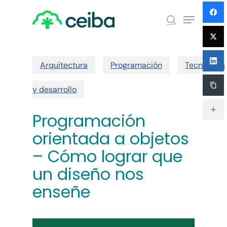
Skip
Menu
to
search
main
Close
content
Menu
Arquitectura
Programación
Tecnología
y desarrollo
Programación
orientada a objetos
– Cómo lograr que
un diseño nos
enseñe