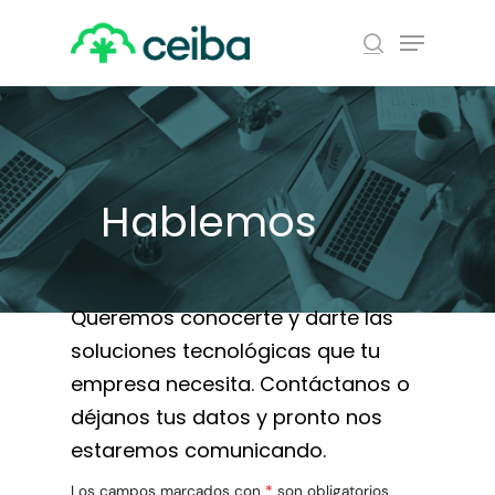
Skip
Menu
to
search
main
Close
content
Menu
Hablemos
Queremos conocerte y darte las
soluciones tecnológicas que tu
empresa necesita. Contáctanos o
déjanos tus datos y pronto nos
estaremos comunicando.
Los campos marcados con
*
son obligatorios