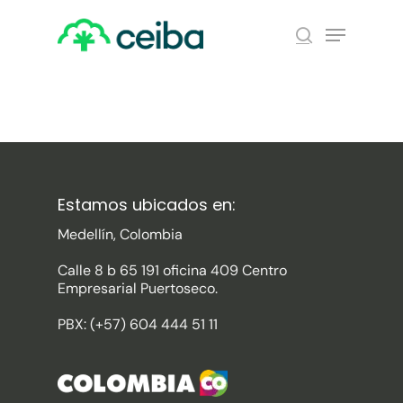
Skip
Menu
to
search
main
Close
content
Menu
Estamos ubicados en:
Medellín, Colombia
Calle 8 b 65 191 oficina 409 Centro
Empresarial Puertoseco.
PBX: (+57) 604 444 51 11