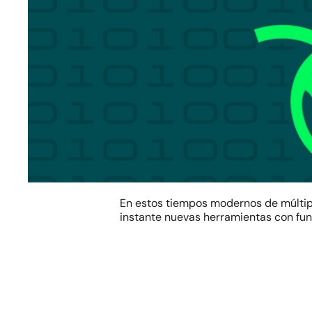
En estos tiempos modernos de múltipl
instante nuevas herramientas con fun
Hit enter to search or ESC to close