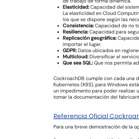
de trabajo de forma dinámica.
Elasticidad:
Capacidad del sistema
La elasticidad en Cloud Computing
los que se dispone según las nec
Consistencia:
Capacidad de no ten
Resiliencia:
Capacidad para seguir
Replicación geográfica:
Capacidad
importar el lugar.
GDPR:
Datos ubicados en regiones
Multicloud:
Diversificar el servic
Que sea SQL:
Que nos permita ada
CockroachDB cumple con cada una de e
Kubernetes (K8S), para Windows está 
un impedimento para poder realizar 
tomar la documentación del fabricante
Referencia Oficial Cockro
Para una breve demostración de la ope