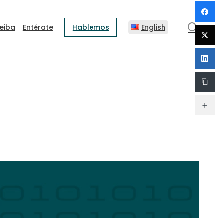
sear
eiba
Entérate
Hablemos
English