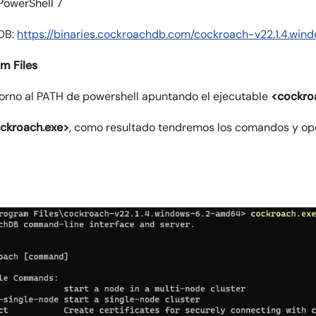
 PowerShell 7
hDB:
https://binaries.cockroachdb.com/cockroach-v22.1.4.wi
m Files
torno al PATH de powershell apuntando el ejecutable
<cockro
ckroach.exe>
, como resultado tendremos los comandos y opc