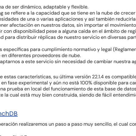
 de ser dinámico, adaptable y flexible.
 se refiere a la capacidad que se tiene en la nube de crecer 
esidades de una o varias aplicaciones y así también reducirl
er afectación en nuestros datos, sin importar el movimient
 con disponibilidad pese a alguna caída en el ámbito de regi
 para distribuir réplicas de nuestro servicio en diversas pa
 específicas para cumplimiento normativo y legal (Reglamen
io en diferentes proveedores de nube.
ptarnos a este servicio sin necesidad de cambiar nuestra a
stas características, su última versión 22.1.4 es compatible
en fase experimental y aún no está 100% disponible para car
una prueba en local del funcionamiento de esta base de dato
 la cual está muy bien construida, siendo de fácil entendimi
anchDB
ración realizaremos un paso a paso muy sencillo, el cual con