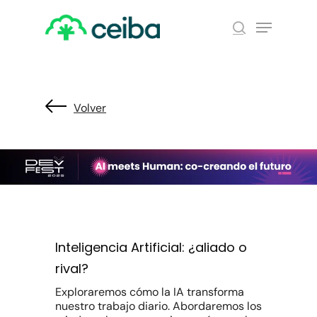
Skip
Menu
to
search
main
Close
content
Menu
Volver
Inteligencia Artificial: ¿aliado o
rival?
Exploraremos cómo la IA transforma
nuestro trabajo diario. Abordaremos los