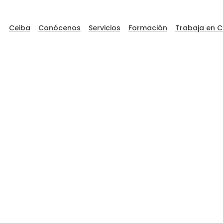
Ceiba
Conócenos
Servicios
Formación
Trabaja en C
ceibaDEVFEST
Go to Ceiba