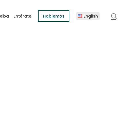
sear
eiba
Entérate
Hablemos
English