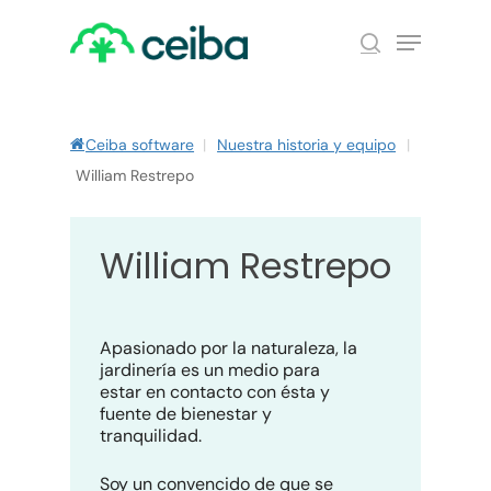
Skip
Menu
to
search
main
Close
content
Menu
Ceiba software
|
Nuestra historia y equipo
|
William Restrepo
William Restrepo
Apasionado por la naturaleza, la
jardinería es un medio para
estar en contacto con ésta y
fuente de bienestar y
tranquilidad.
Soy un convencido de que se