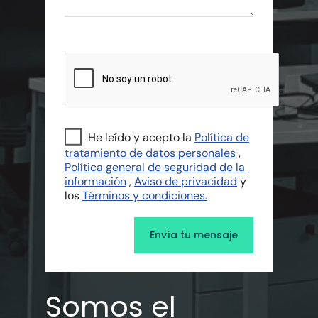
He leído y acepto la
Política de
tratamiento de datos personales
,
Política general de seguridad de la
información
,
Aviso de privacidad
y
los
Términos y condiciones.
Somos el