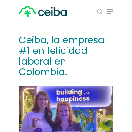
Skip
Menu
to
search
main
Close
content
Menu
Ceiba, la empresa
#1 en felicidad
laboral en
Colombia.