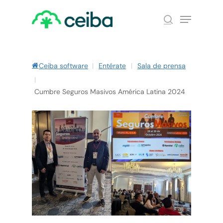
Skip
Menu
to
search
main
Close
content
Menu
Ceiba software
|
Entérate
|
Sala de prensa
|
Cumbre Seguros Masivos América Latina 2024