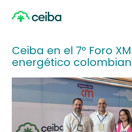
Skip
to
main
content
Ceiba en el 7° Foro XM
energético colombia
Hit enter to search or ESC to close