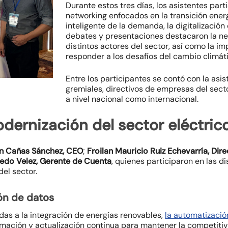
Durante estos tres días, los asistentes par
networking enfocados en la
transición ener
inteligente de la demanda, la digitalización 
debates y presentaciones destacaron la nec
distintos actores del sector, así como la i
responder a los desafíos del cambio climát
Entre los participantes se contó con la as
gremiales, directivos de empresas del secto
a nivel nacional como internacional.
odernización del sector eléctric
n Cañas Sánchez, CEO
;
Froilan Mauricio Ruiz Echevarría, Dire
edo Velez, Gerente de Cuenta
, quienes participaron en las d
el sector.
ón de datos
adas a la integración de energías renovables,
la automatizaci
ormación y actualización continua para mantener la competiti