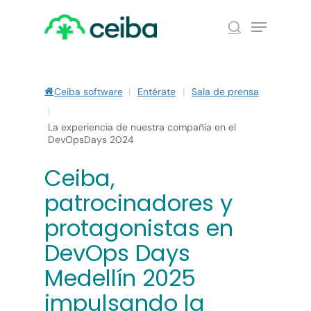
Skip
Menu
to
search
main
Close
content
Menu
Ceiba software
|
Entérate
|
Sala de prensa
|
La experiencia de nuestra compañía en el
DevOpsDays 2024
Ceiba,
patrocinadores y
protagonistas en
DevOps Days
Medellín 2025
impulsando la