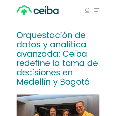
Skip
Menu
to
search
main
Close
content
Menu
Orquestación de
datos y analítica
avanzada: Ceiba
redefine la toma de
decisiones en
Medellín y Bogotá