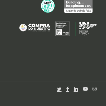
twitter
facebook
linkedin
youtube
instagra