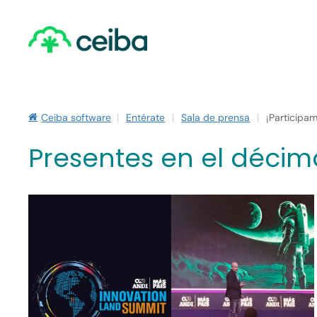
Skip
to
main
content
Ceiba software
|
Entérate
|
Sala de prensa
|
¡Participa
Presentes en el décim
Hit enter to search or ESC to close