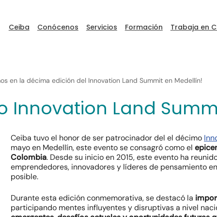
Ceiba
Conócenos
Servicios
Formación
Trabaja en C
mos en la décima edición del Innovation Land Summit en Medellín!
o Innovation Land Summi
ceibaDEVFEST
Ceiba tuvo el honor de ser patrocinador del el décimo
Inn
Go to Ceiba
mayo en Medellín, este evento se consagró como el
epicen
Colombia
. Desde su inicio en 2015, este evento ha reunido
emprendedores, innovadores y líderes de pensamiento en u
posible.
Durante esta edición conmemorativa, se destacó la
import
participando mentes influyentes y disruptivas a nivel naci