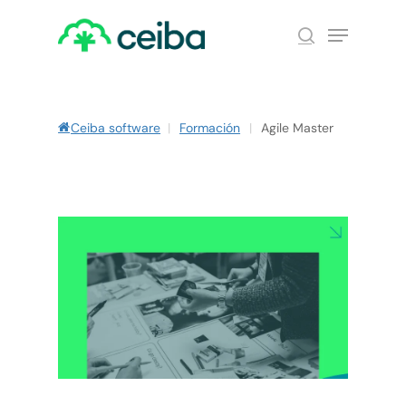
Skip
Menu
to
search
main
Close
content
Menu
Ceiba software
|
Formación
|
Agile Master