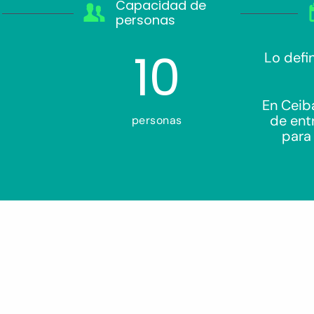
Capacidad de
personas
10
Lo defi
En Ceib
de ent
personas
para