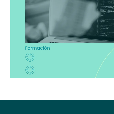
Hit enter to search or ESC to close