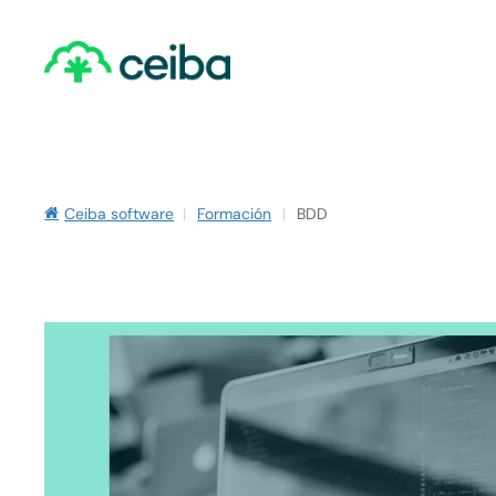
Skip
to
main
content
Ceiba software
|
Formación
|
BDD