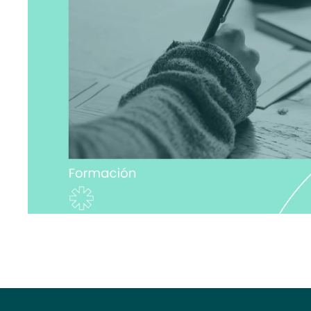
Hit enter to search or ESC to close