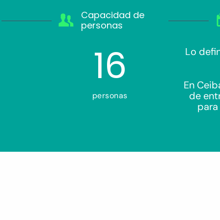
Capacidad de
personas
16
Lo defi
En Ceib
de ent
personas
para