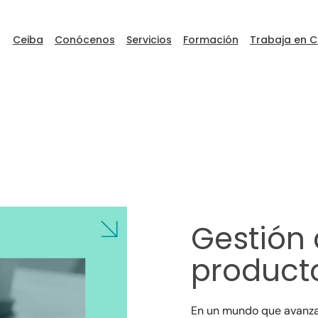
Ceiba
Conócenos
Servicios
Formación
Trabaja en C
ceibaDEVFEST
Go to Ceiba
Gestión 
product
En un mundo que avanza