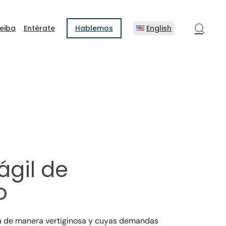
sear
eiba
Entérate
Hablemos
English
ágil de
o
 de manera vertiginosa y cuyas demandas