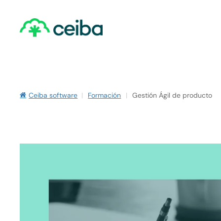
Skip
to
main
content
Ceiba software
|
Formación
|
Gestión Ágil de producto