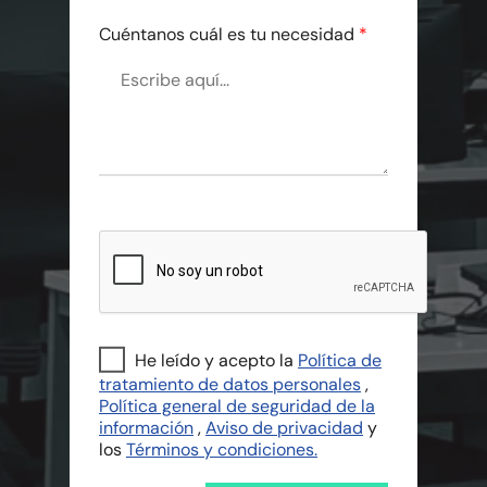
Cuéntanos cuál es tu necesidad
*
He leído y acepto la
Política de
tratamiento de datos personales
,
Política general de seguridad de la
información
,
Aviso de privacidad
y
los
Términos y condiciones.