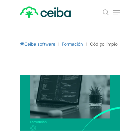
Skip
Menu
to
search
main
Close
content
Menu
Ceiba software
|
Formación
|
Código limpio