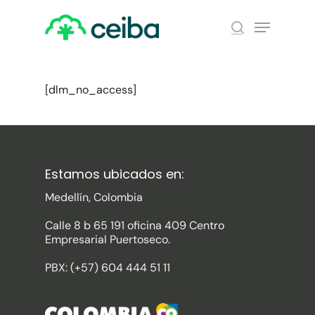
Skip
Menu
to
search
main
Close
content
Menu
[dlm_no_access]
Estamos ubicados en:
Medellín, Colombia
Calle 8 b 65 191 oficina 409 Centro
Empresarial Puertoseco.
PBX: (+57) 604 444 51 11