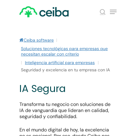
Skip
Menu
to
search
main
Close
content
Menu
Ceiba software
|
Soluciones tecnológicas para empresas que
necesitan escalar con criterio
|
Inteligencia artificial para empresas
|
Seguridad y excelencia en tu empresa con IA
IA Segura
Transforma tu negocio con soluciones de
IA de vanguardia que lideran en calidad,
seguridad y confiabilidad.
En el mundo digital de hoy, la excelencia
no es opcional. Por eso, desde Ceiba nos