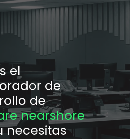
 el
orador de
rollo de
are nearshore
u necesitas