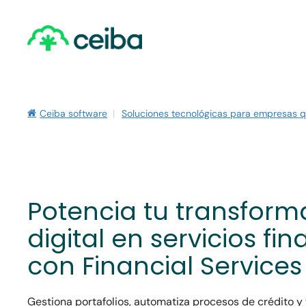
Skip
to
main
content
Ceiba software
|
Soluciones tecnológicas para empresas qu
Potencia tu transform
digital en servicios fi
con Financial Service
Gestiona portafolios, automatiza procesos de crédito y f