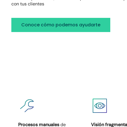
con tus clientes
Conoce cómo podemos ayudarte
Hit enter to search or ESC to close
Procesos manuales
de
Visión fragment