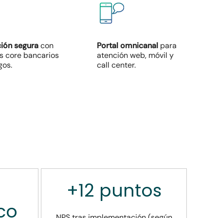
ción segura
con
Portal omnicanal
para
s core bancarios
atención web, móvil y
gos.
call center.
e
+12
puntos
co
NPS tras implementación (según