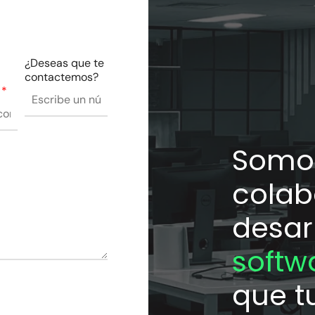
¿Deseas que te
contactemos?
?
*
Somos
colab
desar
softw
que t