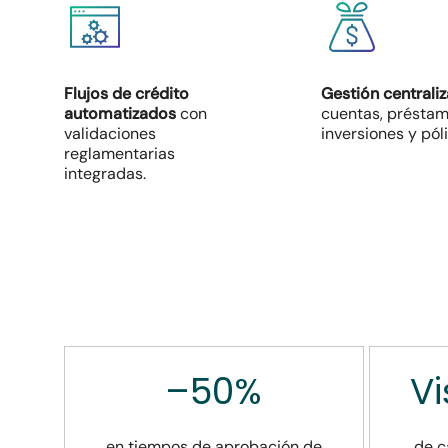
Flujos de crédito
Gestión centrali
automatizados
con
cuentas, préstam
validaciones
inversiones y póli
reglamentarias
integradas.
–50%
Vi
en tiempos de aprobación de
de c