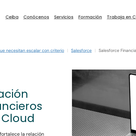
Ceiba
Conócenos
Servicios
Formación
Trabaja en C
e necesitan escalar con criterio
|
Salesforce
|
Salesforce Financia
ceibaDEVFEST
ación
Go to Ceiba
nancieros
s Cloud
ortalece la relación