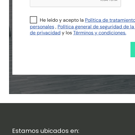
He leído y acepto la
Política de tratamient
personales
,
Política general de seguridad de la
de privacidad
y los
Términos y condiciones.
Estamos ubicados en: