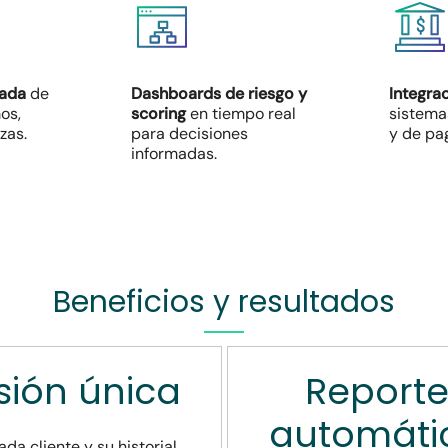
zada
de
Dashboards de riesgo y
Integra
os,
scoring
en tiempo real
sistema
zas.
para decisiones
y de pa
informadas.
Beneficios y resultados
sión
única
Report
automáti
ada cliente y su historial