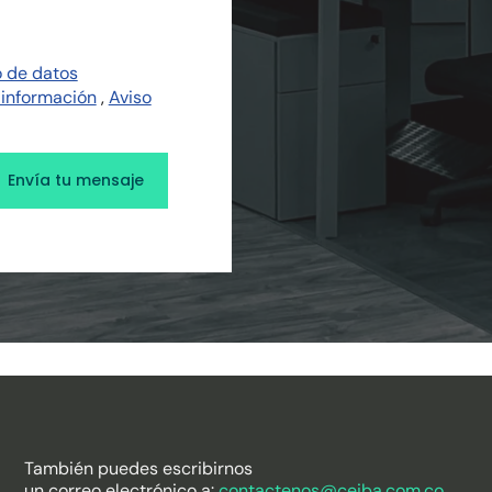
o de datos
 información
,
Aviso
También puedes escribirnos
un correo electrónico a:
contactenos@ceiba.com.co