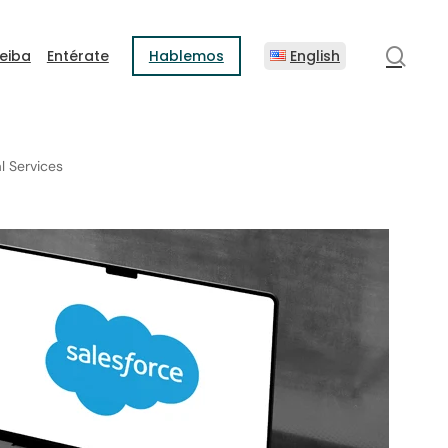
sear
eiba
Entérate
Hablemos
English
l Services