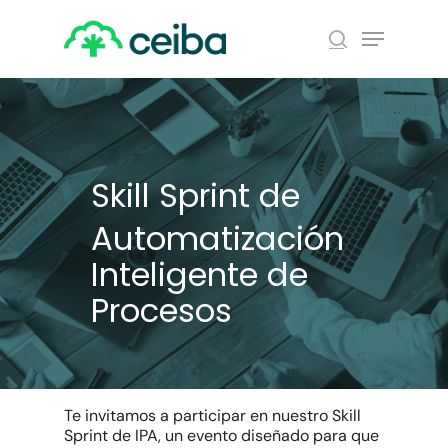
Skip
Menu
to
search
main
Close
content
Menu
Skill Sprint de
Automatización
Inteligente de
Procesos
Te invitamos a participar en nuestro Skill
Sprint de IPA, un evento diseñado para que