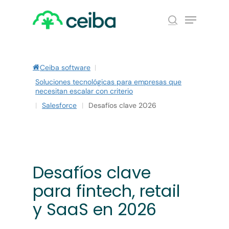
Skip
Menu
to
search
main
Close
content
Menu
Ceiba software
|
Soluciones tecnológicas para empresas que
necesitan escalar con criterio
|
Salesforce
|
Desafíos clave 2026
Desafíos clave
para fintech, retail
y SaaS en 2026