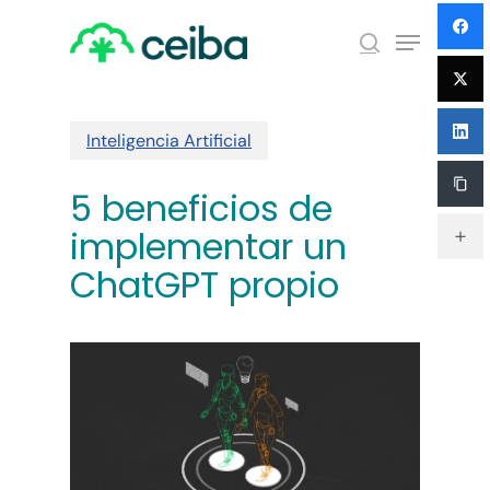
Skip
Menu
to
search
main
Close
content
Menu
Inteligencia Artificial
5 beneficios de
implementar un
ChatGPT propio