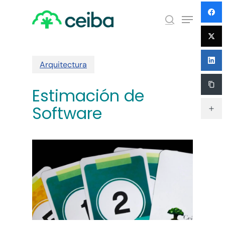
Skip
Menu
to
search
main
Close
content
Menu
Arquitectura
Estimación de
Software