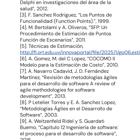
Delphi en investigaciones del área de la
salud”, 2012.
[3]. F. Sanchez Rodriguez, “Los Puntos de
Funcionalidad (Function Points).”, 1999.
[4]. M. Bertolami y A. Oliveros, “SFP: Un
Procedimiento de Estimación de Puntos
Función de Escenarios”, 2011.
[5]. Técnicas de Estimación,
http://fi.ort.edu.uy/innovaportal/file/2025/1/gp06.es
[6]. A. Gomez, M. del C Lopez, “COCOMO II
Modelo para la Estimación de Costo”, 2010.
[7]. A. Navarro Cadavid, J. D. Fernández
Martínez, “Revisión de metodologías ágiles
para el desarrollo de software A review of
agile methodologies for software
development”, 2013.
[8]. P Letelier Torres y E. A. Sanchez Lopez,
“Metodologías Ágiles en el Desarrollo de
Software”, 2003.
[9]. A. Weitzenfeld Ridel y S. Guardati
Buemo, “Capítulo 12 Ingeniería de software:
el proceso para el desarrollo de software”,
2015.