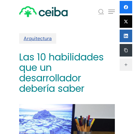
Skip
Menu
to
search
main
Close
content
Menu
Arquitectura
Las 10 habilidades
que un
desarrollador
debería saber