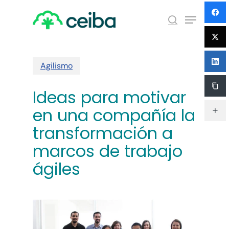
Skip
Menu
to
search
main
Close
content
Menu
Agilismo
Ideas para motivar
en una compañía la
transformación a
marcos de trabajo
ágiles