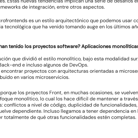
s. Estas nuevas tendencias implican una serie de desafíos en
ameworks
de integración, entre otros aspectos.
rofrontends es un estilo arquitectónico que podemos usar co
ia tecnológica que ha venido tomando auge en los últimos a
han tenido los proyectos
software
?
Aplicaciones monolíticas
ución que dividió el estilo monolítico, bajo esta modalidad s
 Back-end e incluso algunos de DevOps.
encontrar proyectos con arquitecturas orientadas a micros
buido en varios microservicios.
 porque los proyectos Front, en muchas ocasiones, se vuelv
oque monolítico, lo cual los hace difícil de mantener a trav
s: conflictos a nivel de código, duplicidad de funcionalidade
vuelve dependiente. Incluso llegamos a tener dependencia en 
r totalmente de qué otras funcionalidades estén completas.