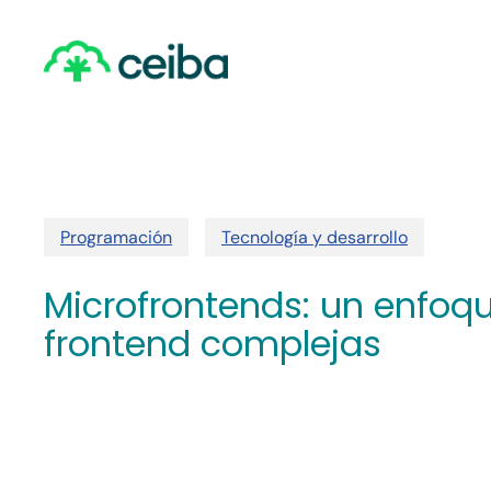
Skip
to
main
content
Programación
Tecnología y desarrollo
Microfrontends: un enfoq
frontend complejas