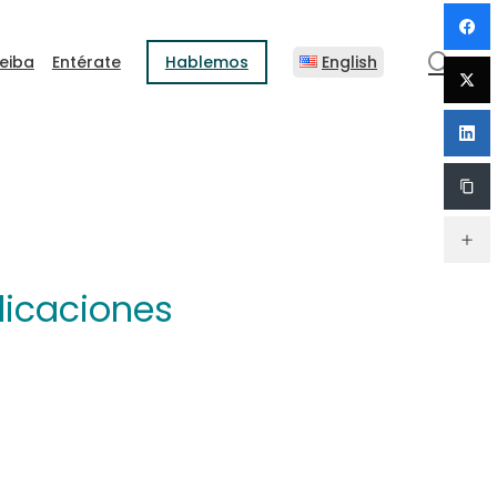
sear
eiba
Entérate
Hablemos
English
licaciones