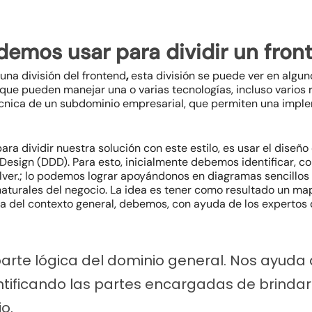
demos usar para dividir un fron
una división del
frontend
,
esta división se puede ver en algun
que pueden manejar una o varias tecnologías, incluso varios 
técnica de un subdominio empresarial, que permiten una impl
ara dividir nuestra solución con este estilo, es usar el dise
esign (DDD). Para esto, inicialmente debemos identificar, con
olver.; lo podemos lograr apoyándonos en diagramas sencill
s naturales del negocio. La idea es tener como resultado un ma
del contexto general, debemos, con ayuda de los expertos de
arte lógica del dominio general. Nos ayud
ntificando las partes encargadas de brindar
io.