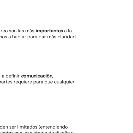
creo son las más
importantes
a la
mos a hablar para dar más claridad.
a definir
c
omunicación,
artes requiere para que cualquier
den ser limitados (entendiendo
ontar con un sistema de diseño o