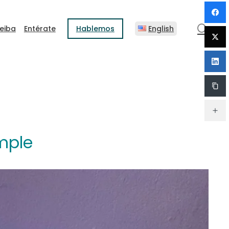
sear
eiba
Entérate
Hablemos
English
mple