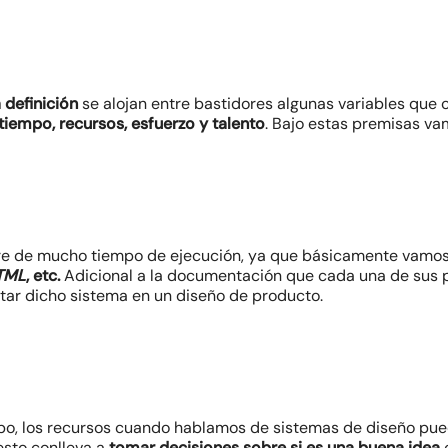
 definición
se alojan entre bastidores algunas variables que 
tiempo, recursos, esfuerzo y talento
. Bajo estas premisas va
re de mucho tiempo de ejecución, ya que básicamente vamos 
TML
, etc.
Adicional a la documentación que cada una de sus p
ar dicho sistema en un diseño de producto.
po, los recursos cuando hablamos de sistemas de diseño pue
esto conlleva a
tomar decisiones sobre si es una buena idea
c