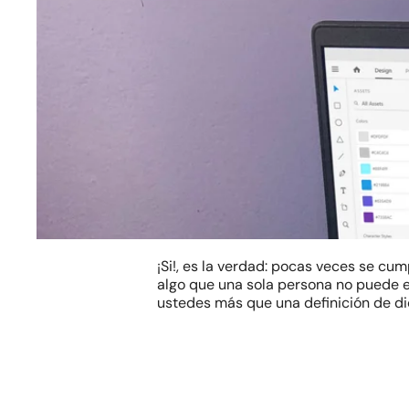
¡Si!, es la verdad: pocas veces se cu
algo que una sola persona no puede e
ustedes más que una definición de dic
Hit enter to search or ESC to close