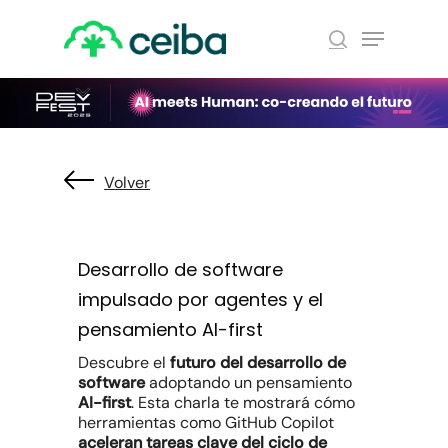
Skip
Menu
to
search
main
Close
content
Menu
Volver
Desarrollo de software
impulsado por agentes y el
pensamiento AI-first
Descubre el
futuro del desarrollo de
software
adoptando un pensamiento
AI-first
. Esta charla te mostrará cómo
herramientas como GitHub Copilot
aceleran tareas clave del ciclo de