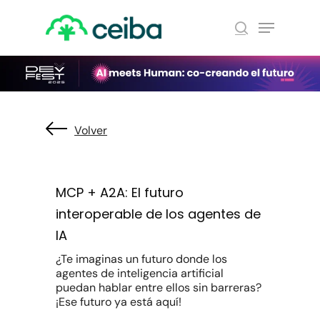
Skip
Menu
to
search
main
Close
content
Menu
Volver
MCP + A2A: El futuro
interoperable de los agentes de
IA
¿Te imaginas un futuro donde los
agentes de inteligencia artificial
puedan hablar entre ellos sin barreras?
¡Ese futuro ya está aquí!