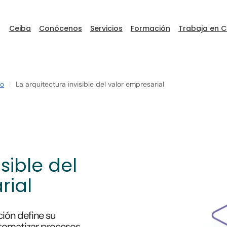
Ceiba
Conócenos
Servicios
Formación
Trabaja en C
to
|
La arquitectura invisible del valor empresarial
ceibaDEVFEST
Go to Ceiba
sible del
rial
ción define su
tomatizar procesos,