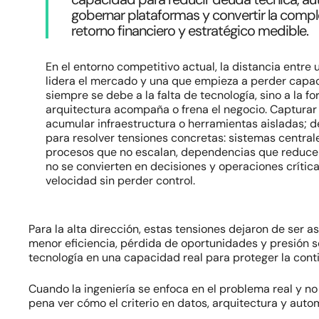
gobernar plataformas y convertir la compl
retorno financiero y estratégico medible.
En el entorno competitivo actual, la distancia entre
lidera el mercado y una que empieza a perder capa
siempre se debe a la falta de tecnología, sino a la f
arquitectura acompaña o frena el negocio. Capturar
Hit enter to search or ESC to close
acumular infraestructura o herramientas aisladas; 
para resolver tensiones concretas: sistemas central
procesos que no escalan, dependencias que reduce
no se convierten en decisiones y operaciones crític
velocidad sin perder control.
Para la alta dirección, estas tensiones dejaron de ser 
menor eficiencia, pérdida de oportunidades y presión s
tecnología en una capacidad real para proteger la cont
Cuando la ingeniería se enfoca en el problema real y no
pena ver cómo el criterio en datos, arquitectura y auto