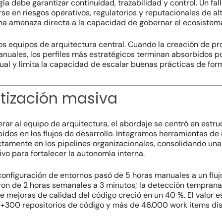
gía debe garantizar continuidad, trazabilidad y control. Un fa
en riesgos operativos, regulatorios y reputacionales de alto
una amenaza directa a la capacidad de gobernar el ecosistem
 equipos de arquitectura central. Cuando la creación de proy
nuales, los perfiles más estratégicos terminan absorbidos po
l y limita la capacidad de escalar buenas prácticas de form
tización masiva
liberar al equipo de arquitectura, el abordaje se centró en e
idos en los flujos de desarrollo. Integramos herramientas d
ctamente en los
pipelines
organizacionales, consolidando un
o para fortalecer la autonomía interna.
y configuración de entornos pasó de 5 horas manuales a un fluj
eron de 2 horas semanales a 3 minutos; la detección tempran
e mejoras de calidad del código creció en un 40 %. El valor 
 +300 repositorios de código y más de 46.000
work items
di