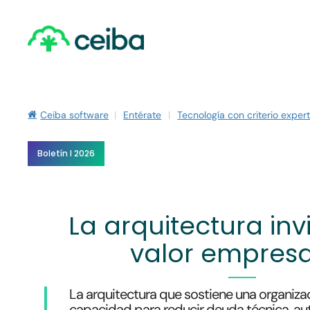
Skip
to
main
content
Ceiba software
|
Entérate
|
Tecnología con criterio exper
Boletín I 2026
La arquitectura invi
valor empresa
La arquitectura que sostiene una organiza
capacidad para reducir deuda técnica, au