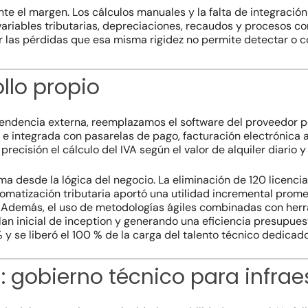
te el margen. Los cálculos manuales y la falta de integració
variables tributarias, depreciaciones, recaudos y procesos c
r las pérdidas que esa misma rigidez no permite detectar o c
llo propio
pendencia externa, reemplazamos el software del proveedor p
 integrada con pasarelas de pago, facturación electrónica an
recisión el cálculo del IVA según el valor de alquiler diario y
ema desde la lógica del negocio. La eliminación de 120 licenci
tomatización tributaria aportó una utilidad incremental pro
Además, el uso de metodologías ágiles combinadas con herrami
plan inicial de inception y generando una eficiencia presupues
y se liberó el 100 % de la carga del talento técnico dedicado
: gobierno técnico para infrae