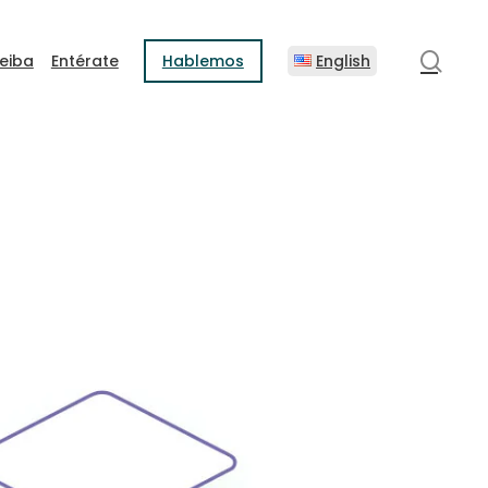
sear
eiba
Entérate
Hablemos
English