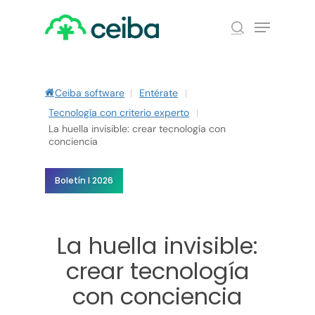
Skip
Menu
to
search
main
Close
content
Menu
Ceiba software
|
Entérate
|
Tecnología con criterio experto
|
La huella invisible: crear tecnología con
conciencia
Boletín I 2026
La huella invisible:
crear tecnología
con conciencia