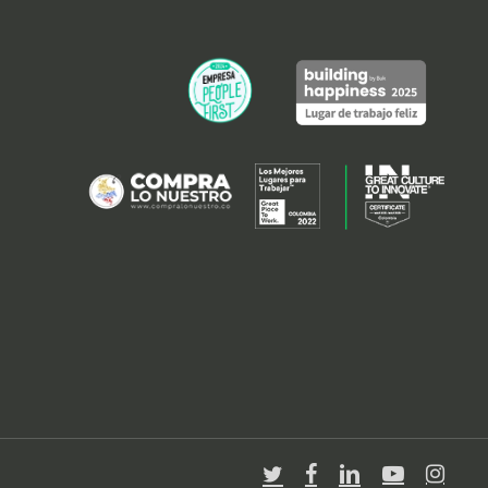
twitter
facebook
linkedin
youtube
instagra