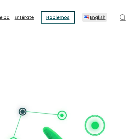
sear
eiba
Entérate
Hablemos
English