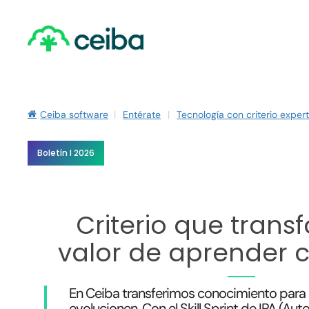
Skip
to
main
content
Ceiba software
|
Entérate
|
Tecnología con criterio exper
Boletín I 2026
Criterio que transf
valor de aprender 
En Ceiba transferimos conocimiento para 
evolucionen. Con el Skill Sprint de IPA (Aut