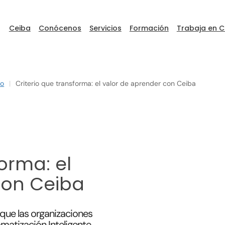
Ceiba
Conócenos
Servicios
Formación
Trabaja en C
to
|
Criterio que transforma: el valor de aprender con Ceiba
ceibaDEVFEST
Go to Ceiba
orma: el
con Ceiba
que las organizaciones
omatización Inteligente