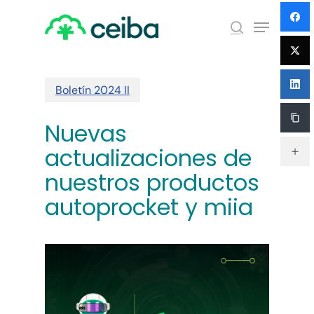
Skip
Menu
to
search
main
Close
content
Menu
Boletín 2024 II
Nuevas
actualizaciones de
nuestros productos
autoprocket y miia