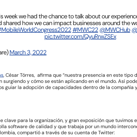
 this week we had the chance to talk about our experien
nd shared how we can impact businesses around the wo
MobileWorldCongress2022
#MWC22
@MWCHub
@
pic.twitter.com/QyuRrwZSEx
are)
March 3, 2022
as
, César Tórres, afirma que
“nuestra presencia en este tipo 
án surgiendo y cómo se están aplicando en el mundo. Así po
guiar la adopción de capacidades dentro de la compañía y es
e clave para la organización, y gran exposición que tuvimos 
lla software de calidad y que trabaja por un mundo interco
lombia, compartió a través de su cuenta de Twitter: