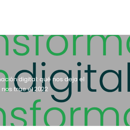
ción digital: qué nos deja el
 nos trae el 2022