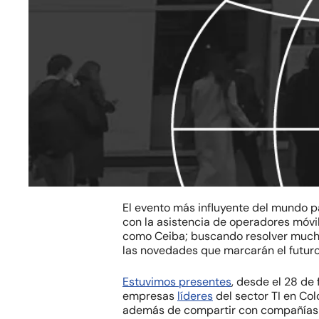
Hit enter to search or ESC to close
El evento más influyente del mundo pa
con la asistencia de operadores móvil
como Ceiba; buscando resolver mucha
las novedades que marcarán el futuro
Estuvimos presentes
, desde el 28 de
empresas
líderes
del sector TI en Col
además de compartir con compañías p