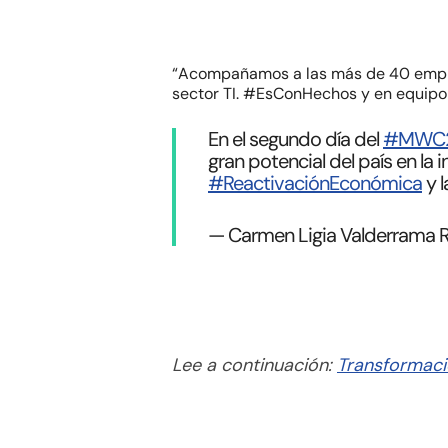
“Acompañamos a las más de 40 empresa
sector TI. #EsConHechos y en equipo
En el segundo día del
#MWC
gran potencial del país en la i
#ReactivaciónEconómica
y 
— Carmen Ligia Valderrama 
Lee a continuación:
Transformació