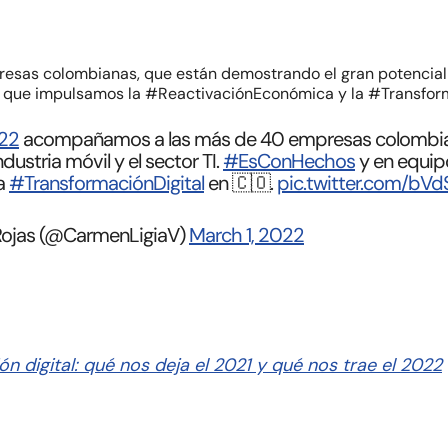
s colombianas, que están demostrando el gran potencial del
 que impulsamos la #ReactivaciónEconómica y la #Transform
22
acompañamos a las más de 40 empresas colombian
ndustria móvil y el sector TI.
#EsConHechos
y en equip
la
#TransformaciónDigital
en 🇨🇴.
pic.twitter.com/bV
Rojas (@CarmenLigiaV)
March 1, 2022
n digital: qué nos deja el 2021 y qué nos trae el 2022