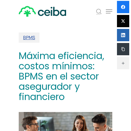
Skip
Menu
to
search
main
Close
content
Menu
BPMS
Máxima eficiencia,
costos mínimos:
BPMS en el sector
asegurador y
financiero